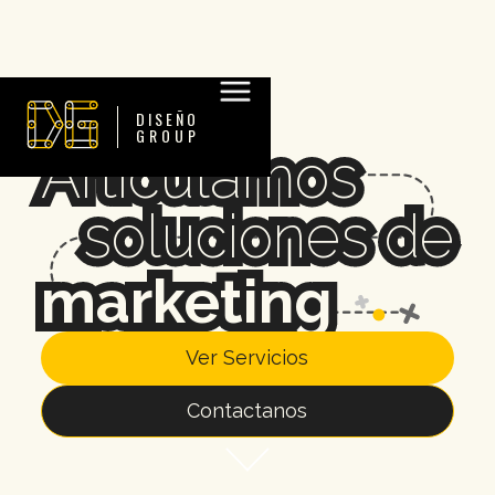
DISEÑO
GROUP
Articulamos
Articulamos
soluciones de
soluciones de
marketing
marketing
Ver Servicios
Contactanos