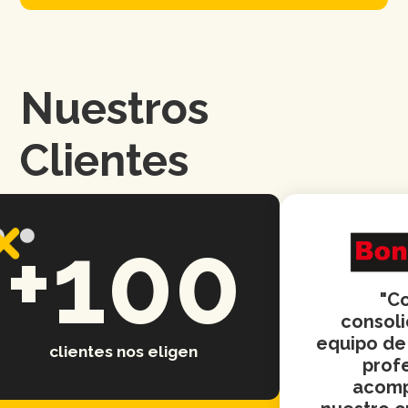
Nuestros
Clientes
+100
"Con
consolid
equipo de t
clientes nos eligen
profes
acompa