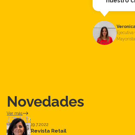
nuestro cre
Veronica G
Ejecutiva Co
Mayorista
Novedades
Ver más
19.7.2022
Revista Retail