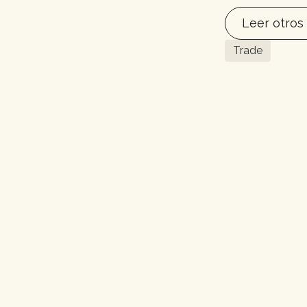
Leer otros 
Trade
Más articulos
No items found.